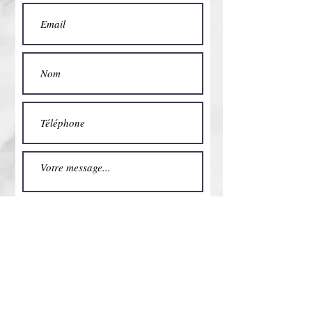
Envoyer
SAS CETADI PROD – TVA
Intracommunautaire N° FR
49 829917236