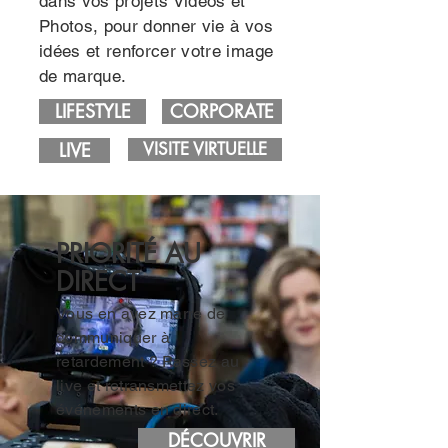
dans vos projets Vidéos et
Photos, pour donner vie à vos
idées et renforcer votre image
de marque.
LIFESTYLE
CORPORATE
LIVE
VISITE VIRTUELLE
PRIORITÉ AU
DIRECT
Vous en avez marre de
communiquer à
retardement ? Passez au
live et retransmettez vos
événements en direct.
DÉCOUVRIR